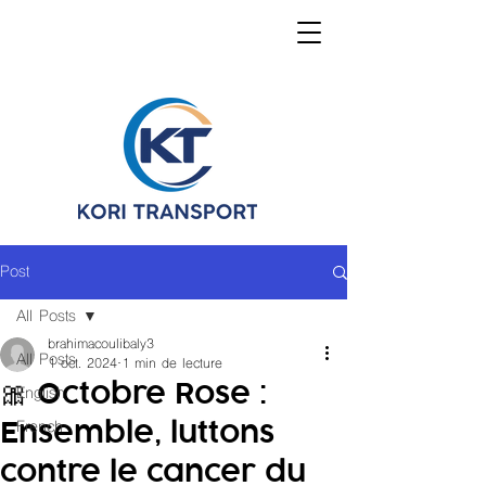
Post
All Posts
brahimacoulibaly3
All Posts
1 oct. 2024
1 min de lecture
🎀 Octobre Rose :
English
Ensemble, luttons
French
contre le cancer du