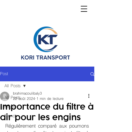
Post
All Posts
brahimacoulibaly3
All Posts
22 août 2024
1 min de lecture
Importance du filtre à
English
air pour les engins
French
Régulièrement comparé aux poumons 