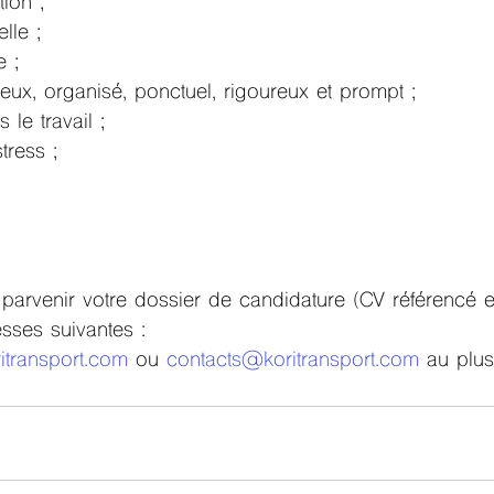
ion ;
lle ;
e ;
ieux, organisé, ponctuel, rigoureux et prompt ;
le travail ;
tress ;
parvenir votre dossier de candidature (CV référencé et
sses suivantes :
itransport.com
 ou 
contacts@koritransport.com
 au plus