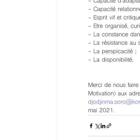
- 
Capacité d’adaptat
- 
Capacité relationne
- 
Esprit vif et critiqu
- 
Etre organisé, cur
- 
La constance dans 
- 
La résistance au s
- 
La perspicacité ;
- 
La disponibilité.
Merci de nous faire 
Motivation) aux adre
djodjinma.soro@kor
mai 2021.