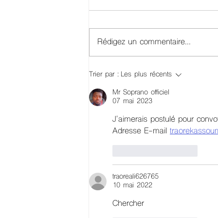
Rédigez un commentaire...
KORI TRANSPORT
Trier par :
Les plus récents
RECRUTE !
Mr Soprano officiel
07 mai 2023
J'aimerais postulé pour convoye
Adresse E-mail 
traorekasso
J'aime
Répondre
traoreali626765
10 mai 2022
Chercher 