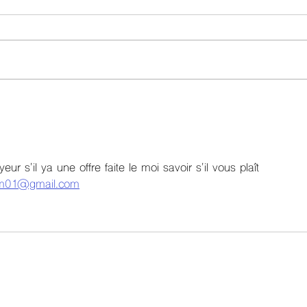
10 ans de leadership
Ving
et d’excellence !
Hon
cons
ur s'il ya une offre faite le moi savoir s'il vous plaît 
um01@gmail.com