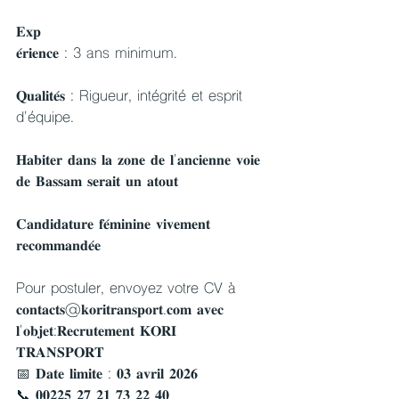
𝐄𝐱𝐩
𝐞́𝐫𝐢𝐞𝐧𝐜𝐞 : 3 ans minimum.
𝐐𝐮𝐚𝐥𝐢𝐭𝐞́𝐬 : Rigueur, intégrité et esprit 
d'équipe.
𝐇𝐚𝐛𝐢𝐭𝐞𝐫 𝐝𝐚𝐧𝐬 𝐥𝐚 𝐳𝐨𝐧𝐞 𝐝𝐞 𝐥'𝐚𝐧𝐜𝐢𝐞𝐧𝐧𝐞 𝐯𝐨𝐢𝐞 
𝐝𝐞 𝐁𝐚𝐬𝐬𝐚𝐦 𝐬𝐞𝐫𝐚𝐢𝐭 𝐮𝐧 𝐚𝐭𝐨𝐮𝐭
𝐂𝐚𝐧𝐝𝐢𝐝𝐚𝐭𝐮𝐫𝐞 𝐟𝐞́𝐦𝐢𝐧𝐢𝐧𝐞 𝐯𝐢𝐯𝐞𝐦𝐞𝐧𝐭 
𝐫𝐞𝐜𝐨𝐦𝐦𝐚𝐧𝐝𝐞́𝐞
Pour postuler, envoyez votre CV à 
𝐜𝐨𝐧𝐭𝐚𝐜𝐭𝐬@𝐤𝐨𝐫𝐢𝐭𝐫𝐚𝐧𝐬𝐩𝐨𝐫𝐭.𝐜𝐨𝐦 𝐚𝐯𝐞𝐜 
𝐥'𝐨𝐛𝐣𝐞𝐭:𝐑𝐞𝐜𝐫𝐮𝐭𝐞𝐦𝐞𝐧𝐭 𝐊𝐎𝐑𝐈 
𝐓𝐑𝐀𝐍𝐒𝐏𝐎𝐑𝐓
📅 𝐃𝐚𝐭𝐞 𝐥𝐢𝐦𝐢𝐭𝐞 : 𝟎𝟑 𝐚𝐯𝐫𝐢𝐥 𝟐𝟎𝟐𝟔
📞 𝟎𝟎𝟐𝟐𝟓 𝟐𝟕 𝟐𝟏 𝟕𝟑 𝟐𝟐 𝟒𝟎