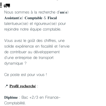
! 🚛
Nous sommes à la recherche d'𝐮𝐧(𝐞) 
𝐀𝐬𝐬𝐢𝐬𝐭𝐚𝐧𝐭(𝐞) 𝐂𝐨𝐦𝐩𝐭𝐚𝐛𝐥𝐞 & 𝐅𝐢𝐬𝐜𝐚𝐥 
talentueux(se) et rigoureux(se) pour 
rejoindre notre équipe comptable.
Vous avez le goût des chiffres, une 
solide expérience en fiscalité et l'envie 
de contribuer au développement 
d'une entreprise de transport 
dynamique ?
Ce poste est pour vous !
📍 
𝐏𝐫𝐨𝐟𝐢𝐥 𝐫𝐞𝐜𝐡𝐞𝐫𝐜𝐡𝐞́
 :
𝐃𝐢𝐩𝐥𝐨̂𝐦𝐞 : Bac +2/3 en Finance-
Comptabilité.